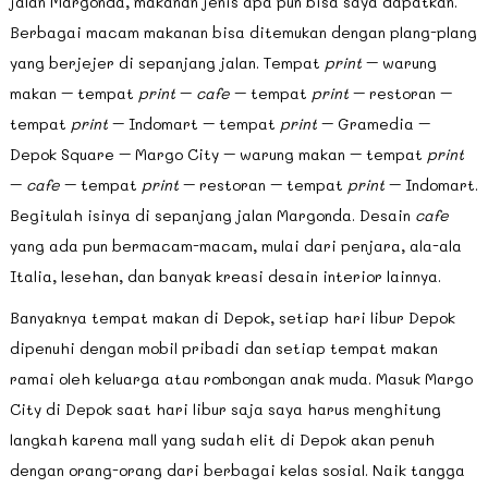
jalan Margonda, makanan jenis apa pun bisa saya dapatkan.
Berbagai macam makanan bisa ditemukan dengan plang-plang
yang berjejer di sepanjang jalan. Tempat
print
– warung
makan – tempat
print
–
cafe
– tempat
print
– restoran –
tempat
print
– Indomart – tempat
print
– Gramedia –
Depok Square – Margo City – warung makan – tempat
print
–
cafe
– tempat
print
– restoran – tempat
print
– Indomart.
Begitulah isinya di sepanjang jalan Margonda. Desain
cafe
yang ada pun bermacam-macam, mulai dari penjara, ala-ala
Italia, lesehan, dan banyak kreasi desain interior lainnya.
Banyaknya tempat makan di Depok, setiap hari libur Depok
dipenuhi dengan mobil pribadi dan setiap tempat makan
ramai oleh keluarga atau rombongan anak muda. Masuk Margo
City di Depok saat hari libur saja saya harus menghitung
langkah karena mall yang sudah elit di Depok akan penuh
dengan orang-orang dari berbagai kelas sosial. Naik tangga