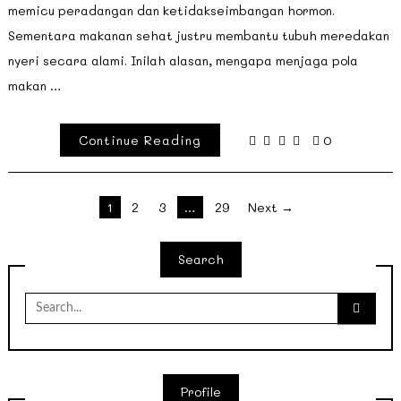
memicu peradangan dan ketidakseimbangan hormon.
Sementara makanan sehat justru membantu tubuh meredakan
nyeri secara alami. Inilah alasan, mengapa menjaga pola
makan …
Continue Reading
0
Paginasi
1
2
3
…
29
Next →
pos
Search
Search
for:
Profile