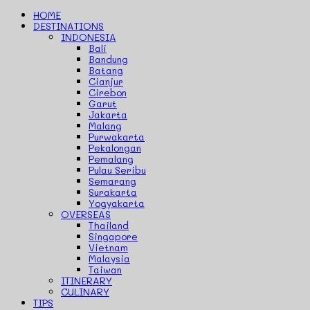
HOME
DESTINATIONS
INDONESIA
Bali
Bandung
Batang
Cianjur
Cirebon
Garut
Jakarta
Malang
Purwakarta
Pekalongan
Pemalang
Pulau Seribu
Semarang
Surakarta
Yogyakarta
OVERSEAS
Thailand
Singapore
Vietnam
Malaysia
Taiwan
ITINERARY
CULINARY
TIPS