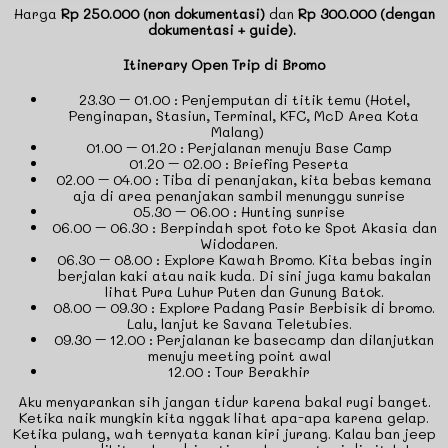
Harga
Rp 250.000 (non dokumentasi)
dan
Rp 300.000 (dengan
dokumentasi + guide).
Itinerary Open Trip di Bromo
23.30 – 01.00 : Penjemputan di titik temu (Hotel,
Penginapan, Stasiun, Terminal, KFC, McD Area Kota
Malang) ⠀
01.00 – 01.20 : Perjalanan menuju Base Camp⠀
01.20 – 02.00 : Briefing Peserta⠀
02.00 – 04.00 : Tiba di penanjakan, kita bebas kemana
aja di area penanjakan sambil menunggu sunrise⠀
05.30 – 06.00 : Hunting sunrise⠀
06.00 – 06.30 : Berpindah spot foto ke Spot Akasia dan
Widodaren.⠀
06.30 – 08.00 : Explore Kawah Bromo. Kita bebas ingin
berjalan kaki atau naik kuda. Di sini juga kamu bakalan
lihat Pura Luhur Puten dan Gunung Batok.
08.00 – 09.30 : Explore Padang Pasir Berbisik di bromo.
Lalu, lanjut ke Savana Teletubies.⠀
09.30 – 12.00 : Perjalanan ke basecamp dan dilanjutkan
menuju meeting point awal⠀
12.00 : Tour Berakhir⠀
Aku menyarankan sih jangan tidur karena bakal rugi banget.
Ketika naik mungkin kita nggak lihat apa-apa karena gelap.
Ketika pulang, wah ternyata kanan kiri jurang. Kalau ban jeep