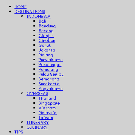
HOME
DESTINATIONS
INDONESIA
Bali
Bandung
Batang
Cianjur
Cirebon
Garut
Jakarta
Malang
Purwakarta
Pekalongan
Pemalang
Pulau Seribu
Semarang
Surakarta
Yogyakarta
OVERSEAS
Thailand
Singapore
Vietnam
Malaysia
Taiwan
ITINERARY
CULINARY
TIPS