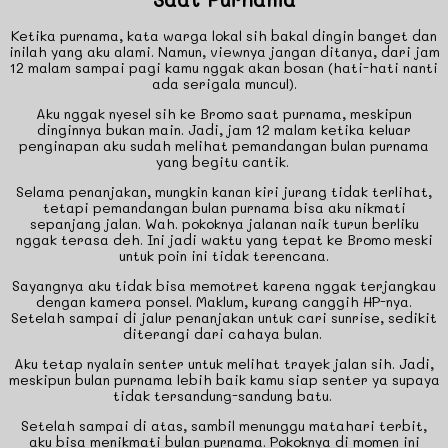
Ketika purnama, kata warga lokal sih bakal dingin banget dan
inilah yang aku alami. Namun, viewnya jangan ditanya, dari jam
12 malam sampai pagi kamu nggak akan bosan (hati-hati nanti
ada serigala muncul).
Aku nggak nyesel sih ke Bromo saat purnama, meskipun
dinginnya bukan main. Jadi, jam 12 malam ketika keluar
penginapan aku sudah melihat pemandangan bulan purnama
yang begitu cantik.
Selama penanjakan, mungkin kanan kiri jurang tidak terlihat,
tetapi pemandangan bulan purnama bisa aku nikmati
sepanjang jalan. Wah. pokoknya jalanan naik turun berliku
nggak terasa deh. Ini jadi waktu yang tepat ke Bromo meski
untuk poin ini tidak terencana.
Sayangnya aku tidak bisa memotret karena nggak terjangkau
dengan kamera ponsel. Maklum, kurang canggih HP-nya.
Setelah sampai di jalur penanjakan untuk cari sunrise, sedikit
diterangi dari cahaya bulan.
Aku tetap nyalain senter untuk melihat trayek jalan sih. Jadi,
meskipun bulan purnama lebih baik kamu siap senter ya supaya
tidak tersandung-sandung batu.
Setelah sampai di atas, sambil menunggu matahari terbit,
aku bisa menikmati bulan purnama. Pokoknya di momen ini