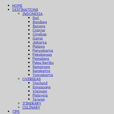
HOME
DESTINATIONS
INDONESIA
Bali
Bandung
Batang
Cianjur
Cirebon
Garut
Jakarta
Malang
Purwakarta
Pekalongan
Pemalang
Pulau Seribu
Semarang
Surakarta
Yogyakarta
OVERSEAS
Thailand
Singapore
Vietnam
Malaysia
Taiwan
ITINERARY
CULINARY
TIPS