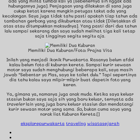
ada yang minta tumbal kali ya [sebenernya sih nggak ada
hubungannya juga]. Penjagaan yang dilakukan di sana juga
cukup ketat karena mungkin petugas takut ada yang
kecolongan. Saya juga tidak tahu pasti apakah tiap tahun ada
tambahan gerbong yang dikuburkan atau tidak [Diletakkan di
atas atau ditumpukkan maksudnya]. Yang pasti dari dua tahun
lalu sampai sekarang dan saya sudah melihat tiga kali tetap
saja tingginya segitu segitu aja.
Memiliki Dua Kuburan/Foto: Prajna Vita
Inilah yang menjadi ikonik Purwakarta. Rasanya belum afdol
kalau belum foto di kuburan kereta. Sampai kurir sewaan
motor saya sudah menghubungi beberapa kali, saya masih
jawab “Sebentar ya Mas, saya ke toilet dulu.” Tapi sepertinya
dia tahu kalau saya mlipir-mlipir buat dapetin foto yang
keren.
Ya, gimana ya, namanya juga anak muda. Ketika saya keluar
stasiun bukan saya saja sih yang baru keluar, ternyata ada
traveler
lain yang juga baru keluar stasiun dan mendatangi
kurir sewaan motor yang sama.
So
, bukan cuma saya yang
norak liat Kuburan Kereta.[]
eksplorepurwakarta
traveling
wisatasejarah