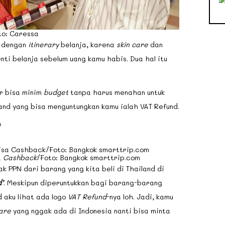
to: Caressa
i dengan
itinerary
belanja, karena
skin care
dan
ti belanja sebelum uang kamu habis. Dua hal itu
ar bisa minim
budget
tanpa harus menahan untuk
iland yang bisa menguntungkan kamu ialah VAT Refund.
?
a
Cashback
/Foto: Bangkok smarttrip.com
 PPN dari barang yang kita beli di Thailand di
’
. Meskipun diperuntukkan bagi barang-barang
 aku lihat ada logo
VAT Refund
-nya loh. Jadi, kamu
care
yang nggak ada di Indonesia nanti bisa minta