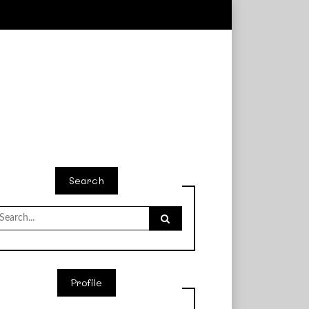
Search
earch
r:
Profile