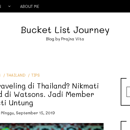
S
ABOUT ME
Bucket List Journey
Blog by Prajna Vita
S
THAILAND
TIPS
aveling di Thailand? Nikmati
S
d di Watsons. Jadi Member
fo
ti Untung
n
Minggu, September 15, 2019