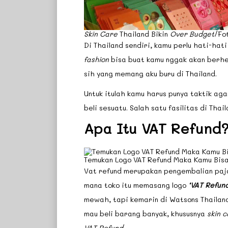
Skin Care
Thailand Bikin
Over Budget
/Fo
Di Thailand sendiri, kamu perlu hati-hat
fashion
bisa buat kamu nggak akan berhen
sih yang memang aku buru di Thailand.
Untuk itulah kamu harus punya taktik ag
beli sesuatu. Salah satu fasilitas di Tha
Apa Itu VAT Refund
Temukan Logo VAT Refund Maka Kamu Bis
Vat refund merupakan pengembalian pajak
mana toko itu memasang logo
‘VAT Refund
mewah, tapi kemarin di Watsons Thailand
mau beli barang banyak, khususnya
skin 
VAT Refund
.