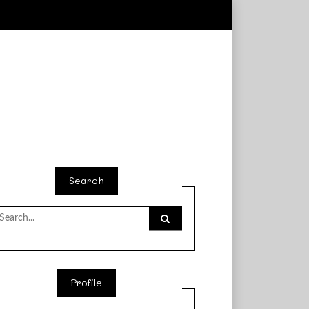
Search
earch
r:
Profile