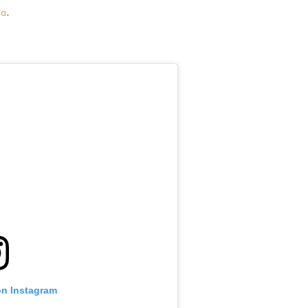
ia
.
on Instagram