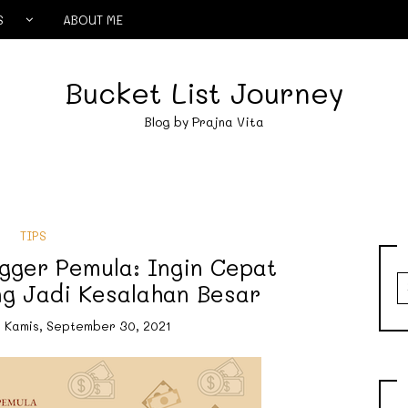
S
ABOUT ME
Bucket List Journey
Blog by Prajna Vita
TIPS
gger Pemula: Ingin Cepat
S
g Jadi Kesalahan Besar
fo
n
Kamis, September 30, 2021