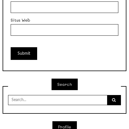
Situs Web
Search
Search
for:
Profile