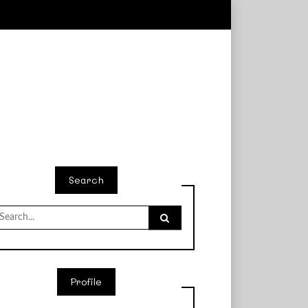
Search
earch
r:
Profile