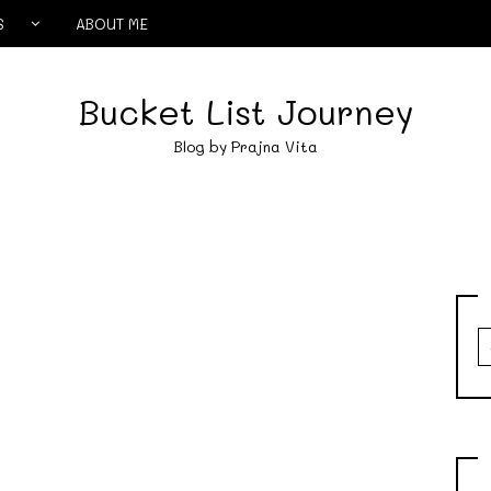
S
ABOUT ME
Bucket List Journey
Blog by Prajna Vita
S
fo