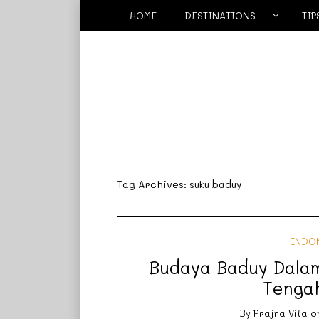
HOME
DESTINATIONS
TIP
Tag Archives:
suku baduy
INDO
Budaya Baduy Dalam
Tenga
By
Prajna Vita
o