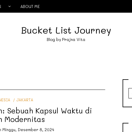
S
ABOUT ME
Bucket List Journey
Blog by Prajna Vita
S
fo
NESIA
JAKARTA
: Sebuah Kapsul Waktu di
h Modernitas
n
Minggu, Desember 8, 2024