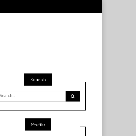
Search
earch
r:
Profile