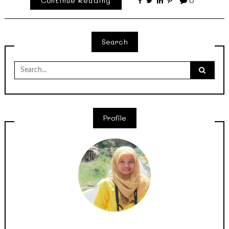
Continue Reading
0
Search
Search
for:
Profile