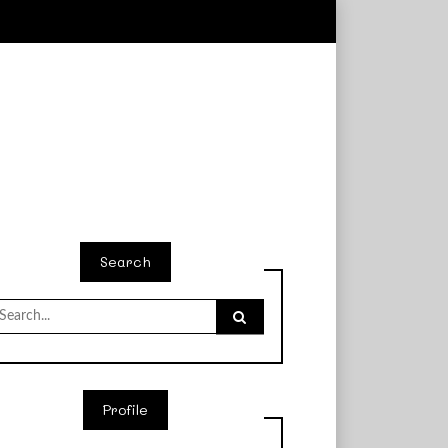
Search
earch
r:
Profile