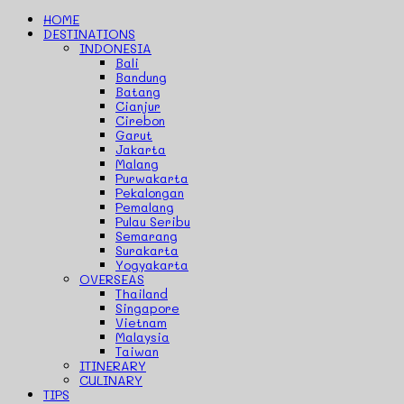
HOME
DESTINATIONS
INDONESIA
Bali
Bandung
Batang
Cianjur
Cirebon
Garut
Jakarta
Malang
Purwakarta
Pekalongan
Pemalang
Pulau Seribu
Semarang
Surakarta
Yogyakarta
OVERSEAS
Thailand
Singapore
Vietnam
Malaysia
Taiwan
ITINERARY
CULINARY
TIPS