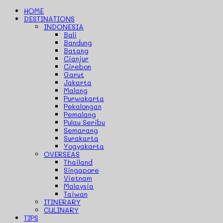
HOME
DESTINATIONS
INDONESIA
Bali
Bandung
Batang
Cianjur
Cirebon
Garut
Jakarta
Malang
Purwakarta
Pekalongan
Pemalang
Pulau Seribu
Semarang
Surakarta
Yogyakarta
OVERSEAS
Thailand
Singapore
Vietnam
Malaysia
Taiwan
ITINERARY
CULINARY
TIPS