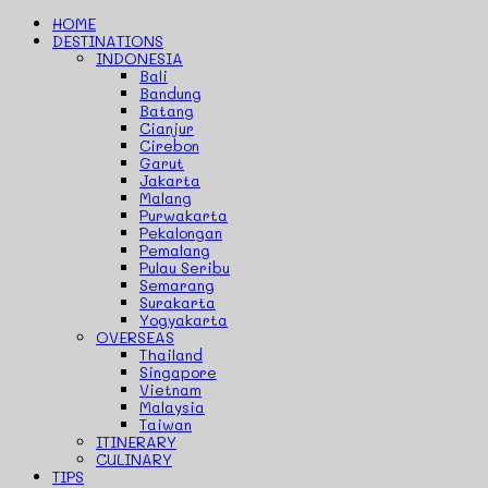
HOME
DESTINATIONS
INDONESIA
Bali
Bandung
Batang
Cianjur
Cirebon
Garut
Jakarta
Malang
Purwakarta
Pekalongan
Pemalang
Pulau Seribu
Semarang
Surakarta
Yogyakarta
OVERSEAS
Thailand
Singapore
Vietnam
Malaysia
Taiwan
ITINERARY
CULINARY
TIPS