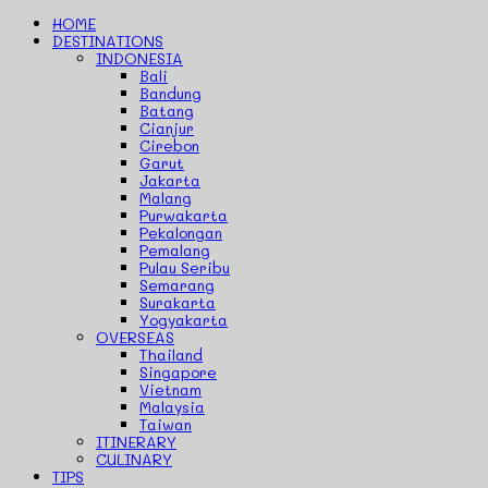
HOME
DESTINATIONS
INDONESIA
Bali
Bandung
Batang
Cianjur
Cirebon
Garut
Jakarta
Malang
Purwakarta
Pekalongan
Pemalang
Pulau Seribu
Semarang
Surakarta
Yogyakarta
OVERSEAS
Thailand
Singapore
Vietnam
Malaysia
Taiwan
ITINERARY
CULINARY
TIPS