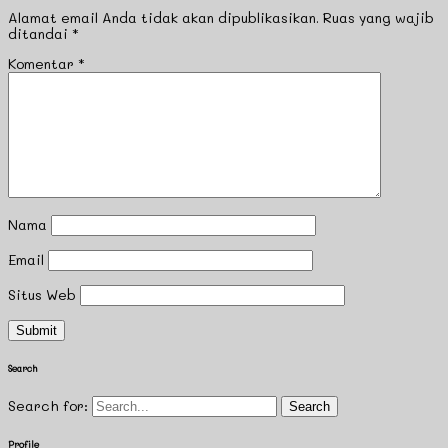
Alamat email Anda tidak akan dipublikasikan.
Ruas yang wajib
ditandai
*
Komentar
*
Nama
Email
Situs Web
Search
Search for:
Profile