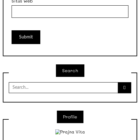
Situs Web
Search
Search
for:
Profile