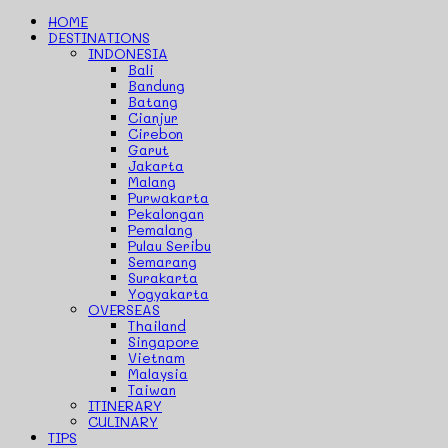
HOME
DESTINATIONS
INDONESIA
Bali
Bandung
Batang
Cianjur
Cirebon
Garut
Jakarta
Malang
Purwakarta
Pekalongan
Pemalang
Pulau Seribu
Semarang
Surakarta
Yogyakarta
OVERSEAS
Thailand
Singapore
Vietnam
Malaysia
Taiwan
ITINERARY
CULINARY
TIPS