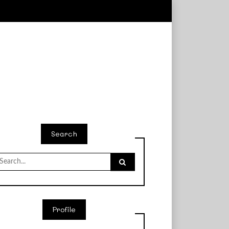
Search
earch
r:
Profile