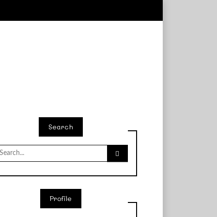
Search
earch
or:
Profile