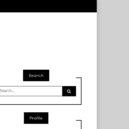
Search
earch
r:
Profile