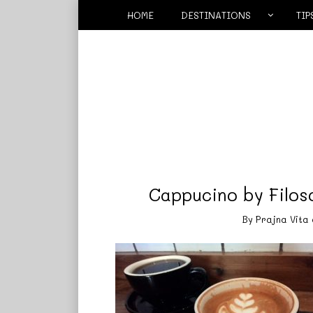
HOME
DESTINATIONS
TIP
Cappucino by Filoso
By
Prajna Vita