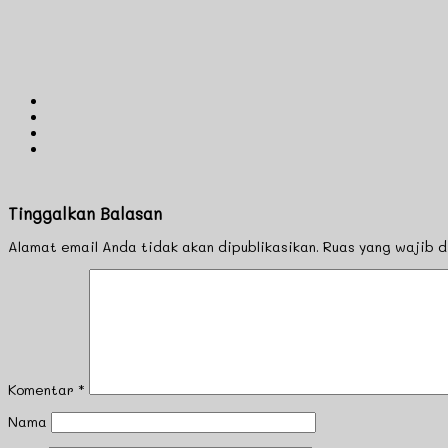
Tinggalkan Balasan
Alamat email Anda tidak akan dipublikasikan.
Ruas yang wajib 
Komentar
*
Nama