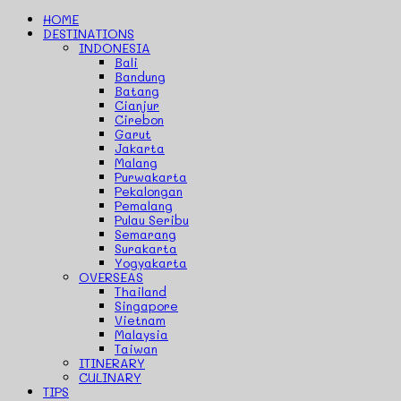
HOME
DESTINATIONS
INDONESIA
Bali
Bandung
Batang
Cianjur
Cirebon
Garut
Jakarta
Malang
Purwakarta
Pekalongan
Pemalang
Pulau Seribu
Semarang
Surakarta
Yogyakarta
OVERSEAS
Thailand
Singapore
Vietnam
Malaysia
Taiwan
ITINERARY
CULINARY
TIPS