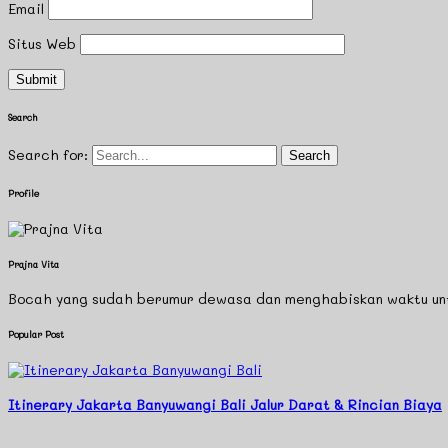
Email
Situs Web
Search
Search for:
Profile
Prajna Vita
Bocah yang sudah berumur dewasa dan menghabiskan waktu untuk
Popular Post
Itinerary Jakarta Banyuwangi Bali Jalur Darat & Rincian Biaya