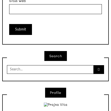
Situs Web
Search
Search
for:
Profile