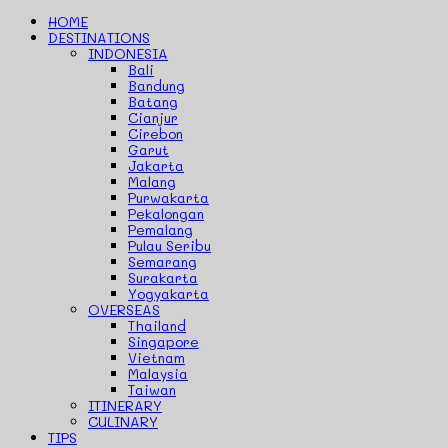
HOME
DESTINATIONS
INDONESIA
Bali
Bandung
Batang
Cianjur
Cirebon
Garut
Jakarta
Malang
Purwakarta
Pekalongan
Pemalang
Pulau Seribu
Semarang
Surakarta
Yogyakarta
OVERSEAS
Thailand
Singapore
Vietnam
Malaysia
Taiwan
ITINERARY
CULINARY
TIPS