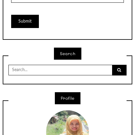
Search
Search
for:
Profile