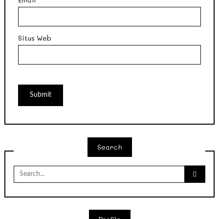
Situs Web
Search
Search
for: