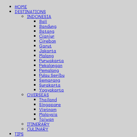
HOME
DESTINATIONS
INDONESIA
Bali
Bandung
Batang
Cianjur
Cirebon
Garut
Jakarta
Malang
Purwakarta
Pekalongan
Pemalang
Pulau Seribu
Semarang
Surakarta
Yogyakarta
OVERSEAS
Thailand
Singapore
Vietnam
Malaysia
Taiwan
ITINERARY
CULINARY
TIPS