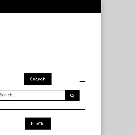
Search
earch
r:
Profile