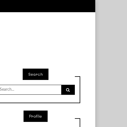
Search
earch
r:
Profile