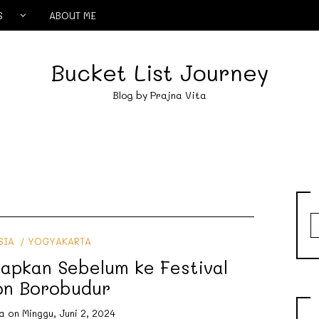
S
ABOUT ME
Bucket List Journey
Blog by Prajna Vita
S
fo
SIA
YOGYAKARTA
iapkan Sebelum ke Festival
on Borobudur
a
on
Minggu, Juni 2, 2024