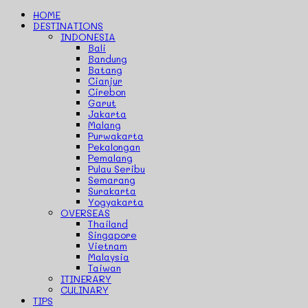
HOME
DESTINATIONS
INDONESIA
Bali
Bandung
Batang
Cianjur
Cirebon
Garut
Jakarta
Malang
Purwakarta
Pekalongan
Pemalang
Pulau Seribu
Semarang
Surakarta
Yogyakarta
OVERSEAS
Thailand
Singapore
Vietnam
Malaysia
Taiwan
ITINERARY
CULINARY
TIPS