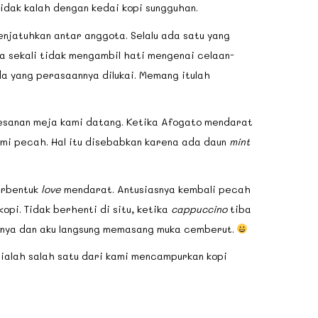
 tidak kalah dengan kedai kopi sungguhan.
njatuhkan antar anggota. Selalu ada satu yang
ma sekali tidak mengambil hati mengenai celaan-
a yang perasaannya dilukai. Memang itulah
esanan meja kami datang. Ketika Afogato mendarat
kami pecah. Hal itu disebabkan karena ada daun
mint
rbentuk
love
mendarat. Antusiasnya kembali pecah
opi. Tidak berhenti di situ, ketika
cappuccino
tiba
uknya dan aku langsung memasang muka cemberut.
tu ialah salah satu dari kami mencampurkan kopi