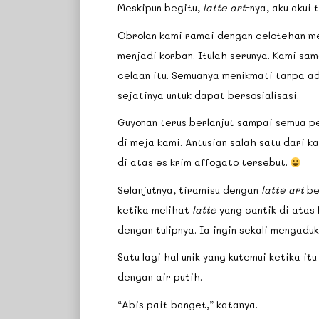
Meskipun begitu,
latte art
-nya, aku akui
Obrolan kami ramai dengan celotehan me
menjadi korban. Itulah serunya. Kami sa
celaan itu. Semuanya menikmati tanpa ad
sejatinya untuk dapat bersosialisasi.
Guyonan terus berlanjut sampai semua p
di meja kami. Antusian salah satu dari 
di atas es krim affogato tersebut.
Selanjutnya, tiramisu dengan
latte art
be
ketika melihat
latte
yang cantik di atas k
dengan tulipnya. Ia ingin sekali mengad
Satu lagi hal unik yang kutemui ketika i
dengan air putih.
“Abis pait banget,” katanya.