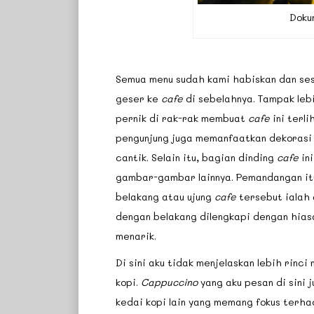
Doku
Semua menu sudah kami habiskan dan sesi
geser ke
cafe
di sebelahnya. Tampak lebi
pernik di rak-rak membuat
cafe
ini terl
pengunjung juga memanfaatkan dekorasi
cantik. Selain itu, bagian dinding
cafe
ini
gambar-gambar lainnya. Pemandangan i
belakang atau ujung
cafe
tersebut ialah 
dengan belakang dilengkapi dengan hia
menarik.
Di sini aku tidak menjelaskan lebih rinc
kopi.
Cappuccino
yang aku pesan di sini j
kedai kopi lain yang memang fokus terhad