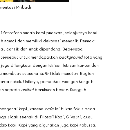
mentasi Pribadi
 foto-foto sudah kami puaskan, selanjutnya kami
h ramai dan memiliki dekorasi menarik. Pernak-
ihat cantik dan enak dipandang. Beberapa
 tersebut untuk mendapatkan
background
foto yang
 juga dilengkapi dengan lukisan-lukisan kartun dan
tu membuat suasana
cafe
tidak monoton. Bagian
area rokok. Uniknya, pembatas ruangan tengah
san sepeda
onthel
berukuran besar. Sungguh
i mengenai kopi, karena
cafe
ini bukan fokus pada
uga tidak seenak di Filosofi Kopi, Giyatri, atau
ap kopi. Kopi yang digunakan juga kopi robusta.