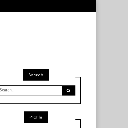
Search
earch
r:
Profile